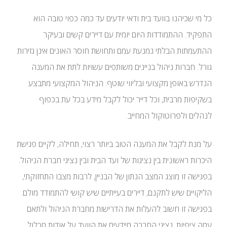
כל מי שכיהנו בוועד בית ודאי יודעים עד כמה כפוי טובה הוא
התפקיד. ההתמודדות היום יומית עם דיירים קשים ובעיקר
ההתעמתות הבלתי נמנעת עמם ותחושת חוסר האונים אינן גזירות
גורל. חברות ניהול בניינים משותפים עשויות לתת את המענה
הנדרש באופן מקצועי ובליווי שוטף. הניהול המקצועי מתבצע
בשקיפות מרבית, וכל דייר יכול לקבל מידע בכל עת בכפוף
לנהלים ולפרוטוקול המחייב.
על מנת לקבל את המענה הטוב ביותר רצוי, תחילה, לקיים פגישת
היכרות ראשונית בין נציגות של ועד הבית ובין נציגי חברת הניהול.
בפגישה זו מוצג המצב הנתון של הבניין, לרבות מצבו התחזוקתי,
הליקויים שיש לתקנם, דיירים בעייתיים שיש קושי להתמודד מולם.
בפגישה זו חשוב להעלות את הדרישות מחברת הניהול ולתאם
עמה ציפיות. נציגי החברה מיידעים את הוועד על אודות מכלול