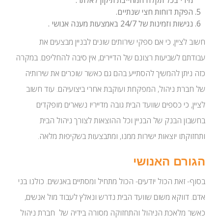
מידי בכל תקלה המחייבת תיקון לאלתר.
הפקת דוחות חצי שנתיים.
נגישות וזמינות של 24/7 באמצעות מענה אנושי .
חשוב לציין, כי אם ספקי שירותים שונים לבניין מבצעים את
עבודתם לשביעות רצונם של הדיירים, אין סיבה להחליפם. במקרה
כזה ניתן להמשיך להסתייע בהם גם כאשר שוכרים את שירותיה
של חברת ניהול, המפקחת ועוקבת אחרי ביצועיהם. עוד חשוב
לציין, כי כספים שוועד הבית גובה מדייריו נשארים מופקדים
בחשבון הבנק של הבניין וכל ההוצאות לצורך ניהול הבית
ותחזוקתו יוצאות ישירות ממנו, ומתבצעות בשקיפות מלאה.
הגורם האנושי
בסוף- זאת הכול יודעים- הכול מתחיל ומסתיים באנשים. כולנו בני
אדם. דווקא משום שוועד הבית נדרש ונאלץ לעבוד מול אנשים,
כאשר מלאכת הניהול והתחזוקה מסורה בידיה של חברת ניהול